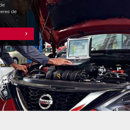
 de
leres de