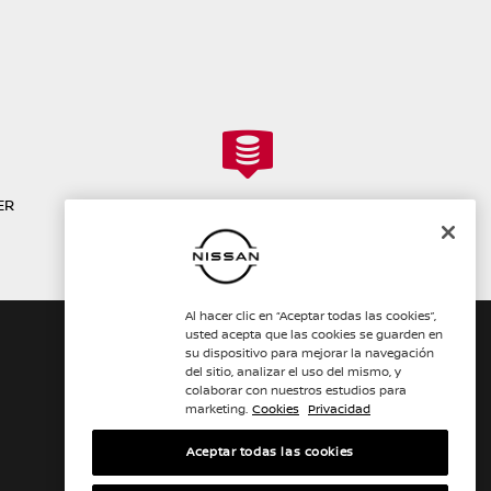
ER
COTIZAR REPUESTOS
Al hacer clic en “Aceptar todas las cookies”,
usted acepta que las cookies se guarden en
NISSAN SOCIAL
su dispositivo para mejorar la navegación
del sitio, analizar el uso del mismo, y
facebook
twitter
youtube
instagram
tiktok
colaborar con nuestros estudios para
marketing.
Cookies
Privacidad
Aceptar todas las cookies