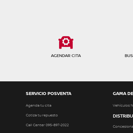
AGENDAR CITA
BUS
SERVICIO POSVENTA
GAMA DE
Agenda tu cita
Vehículos 
Cotiza tu repuesto
DISTRIB
Call Center 095-897-2022
Concesiona